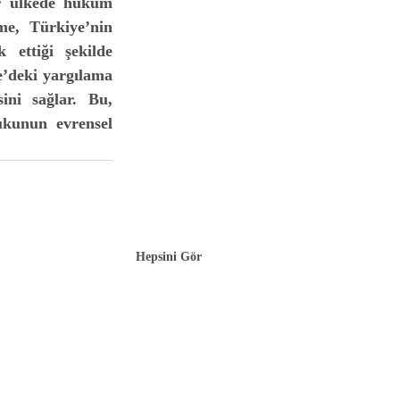
e, Türkiye’nin 
ettiği şekilde 
e’deki yargılama 
ni sağlar. Bu, 
kunun evrensel 
Hepsini Gör