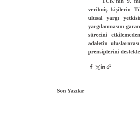
	TCK’nın 9. maddesi, Türkiye'de işlenen suçlardan dolayı yabancı bir ülkede hüküm 
verilmiş kişilerin 
ulusal yargı yetkis
yargılanmasını garant
sürecini etkilemede
adaletin uluslarara
prensiplerini destekle
Son Yazılar