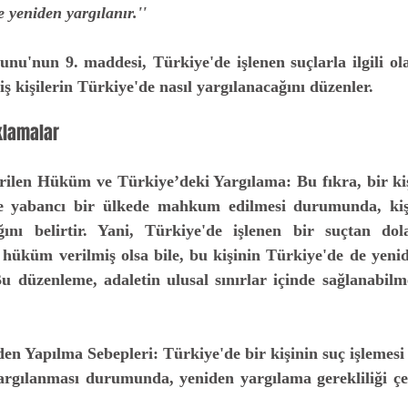
 yeniden yargılanır.''
 kişilerin Türkiye'de nasıl yargılanacağını düzenler. 
klamalar
erilen Hüküm ve Türkiye’deki Yargılama:
 Bu fıkra, bir ki
yle yabancı bir ülkede mahkum edilmesi durumunda, kişi
ğını belirtir. Yani, Türkiye'de işlenen bir suçtan dol
üküm verilmiş olsa bile, bu kişinin Türkiye'de de yenid
 düzenleme, adaletin ulusal sınırlar içinde sağlanabilmes
den Yapılma Sebepleri:
 Türkiye'de bir kişinin suç işlemesi v
argılanması durumunda, yeniden yargılama gerekliliği çeşi