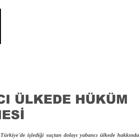
Anasayfa
Uzmanlık Alanlarımız
Hakkımızda
CI ÜLKEDE HÜKÜM
ESİ
) Türkiye'de işlediği suçtan dolayı yabancı ülkede hakkınd