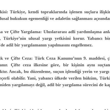
kisi:
 Türkiye, kendi topraklarında işlenen suçlara ilişkin
 ulusal hukukun egemenliği ve adaletin sağlanması açısında
a ve Çifte Yargılama:
 Uluslararası adli yardımlaşma anla
, Türkiye’nin ulusal yargı yetkisini korur. Yabancı bir
e adil bir yargılamanın yapılmasını engellemez.
uk ve Çifte Ceza:
 Türk Ceza Kanunu’nun 9. maddesi, çift
nır. Çifte ceza ilkesine göre, bir kişinin aynı suçtan
ktır. Ancak, bu düzenleme, suçun işlendiği yerin ve yargı y
erli olabilir. Yani, yabancı ülkede verilen hüküm, Türkiy
eniden yargılamayı değil, adil bir yargılama sürecini de ka