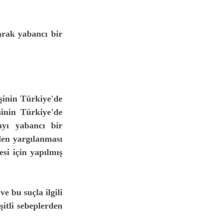
şinin Türkiye'de 
nin Türkiye'de 
ayı yabancı bir 
en yargılanması 
i için yapılmış 
e bu suçla ilgili 
tli sebeplerden 