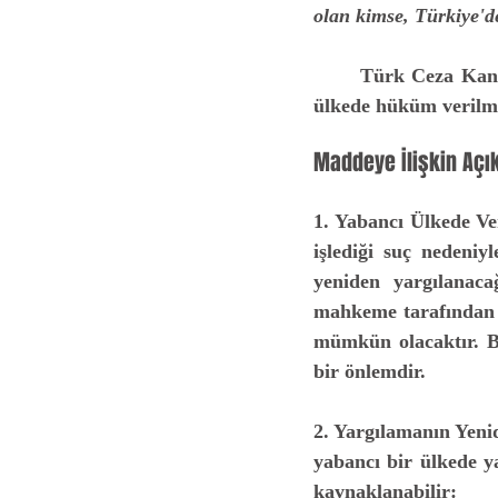
olan kimse, Türkiye'de
	Türk Ceza Kanunu'nun 9. maddesi, Türkiye'de işlenen suçlarla ilgili olarak yabancı bir 
ülkede hüküm verilmiş
Maddeye İlişkin Açı
1. Yabancı Ülkede V
işlediği suç nedeni
yeniden yargılanaca
mahkeme tarafından h
mümkün olacaktır. Bu
bir önlemdir.
2. Yargılamanın Yeni
yabancı bir ülkede y
kaynaklanabilir: