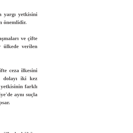
 yargı yetkisini 
n önemlidir.
şmaları ve çifte 
 ülkede verilen 
e ceza ilkesini 
 dolayı iki kez 
etkisinin farklı 
e'de aynı suçla 
psar.