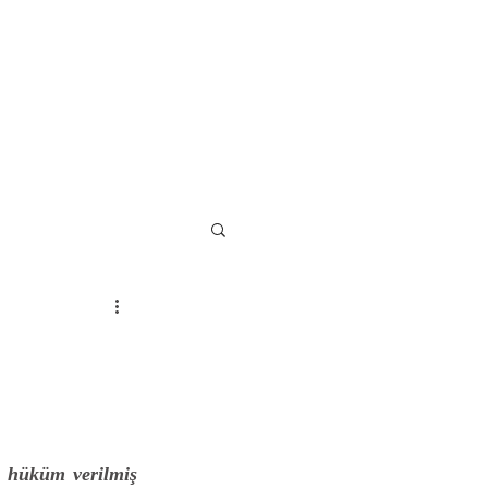
KVKK
Blog
İletişim
a hüküm verilmiş 