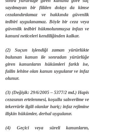
sonra yürürlüğe giren kanuna göre suç 
sayılmayan bir fiilden dolayı da kimse 
cezalandırılamaz ve hakkında güvenlik 
tedbiri uygulanamaz. Böyle bir ceza veya 
güvenlik tedbiri hükmolunmuşsa infazı ve 
kanuni neticeleri kendiliğinden kalkar.
(2) Suçun işlendiği zaman yürürlükte 
bulunan kanun ile sonradan yürürlüğe 
giren kanunların hükümleri farklı ise, 
failin lehine olan kanun uygulanır ve infaz 
olunur.
(3) 
(Değişik: 29/6/2005 – 5377/2 md.) 
Hapis 
cezasının ertelenmesi, koşullu salıverilme ve 
tekerrürle ilgili olanlar hariç; infaz rejimine 
ilişkin hükümler, derhal uygulanır.
(4) Geçici veya süreli kanunların, 